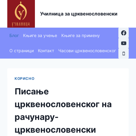
Skip
to
Училница за црквенословенски
content
Блог
Књиге за учење
Књиге за примену
О страници
Контакт
Часови црквенословенског
КОРИСНО
Писање
црквенословенског на
рачунару-
црквенословенски