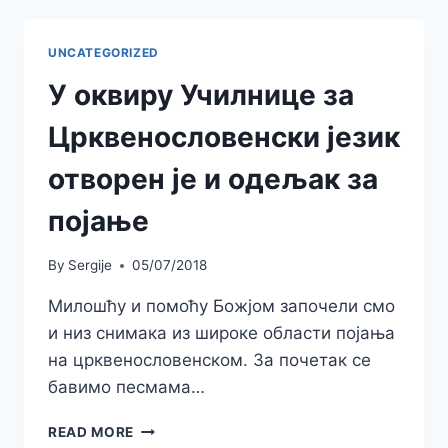
ВАСКРСЕЊА
UNCATEGORIZED
У оквиру Училнице за
Црквенословенски језик
отворен је и одељак за
појање
By
Sergije
05/07/2018
Милошћу и помоћу Божјом започели смо
и низ снимака из широке области појања
на црквенословенском. За почетак се
бавимо песмама…
У
READ MORE