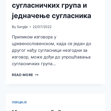
сугласничких група и
једначење сугласника
By
Sergije
22/07/2022
Приликом изговора у
црквенословенском, када се један до
другог нађу сугласници незгодни за
изговор, може дођи до упрошћавања
сугласничких група…
СУГЛАСНИЧКЕ
READ MORE
ГРУПЕ-
УПРОШЋАВАЊЕ
СУГЛАСНИЧКИХ
ГРУПА
И
ЛЕКЦИЈЕ
ЈЕДНАЧЕЊЕ
СУГЛАСНИКА