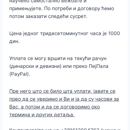
научено самостално вежбате и
примењујете. По потреби и договору ћемо
потом заказати следећи сусрет.
Цена једног тридесетоминутног часа је 1000
дин.
Уплате се могу вршити на текући рачун
(динарски и девизни) или преко ПејПала
(PayPal).
Пре него што се било шта уплати, јавите се
прво да се уверимо и Ви и ја да су часови за
Вас, а потом и да се договоримо око
термина и других детаља.