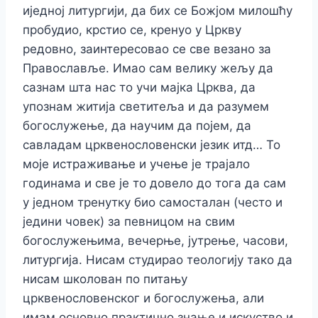
иједној литургији, да бих се Божјом милошћу
пробудио, крстио се, кренуо у Цркву
редовно, заинтересовао се све везано за
Православље. Имао сам велику жељу да
сазнам шта нас то учи мајка Црква, да
упознам житија светитеља и да разумем
богослужење, да научим да појем, да
савладам црквенословенски језик итд… То
моје истраживање и учење је трајало
годинама и све је то довело до тога да сам
у једном тренутку био самосталан (често и
једини човек) за певницом на свим
богослужењима, вечерње, јутрење, часови,
литургија. Нисам студирао теологију тако да
нисам школован по питању
црквенословенског и богослужења, али
имам основно практично знање и искуство и