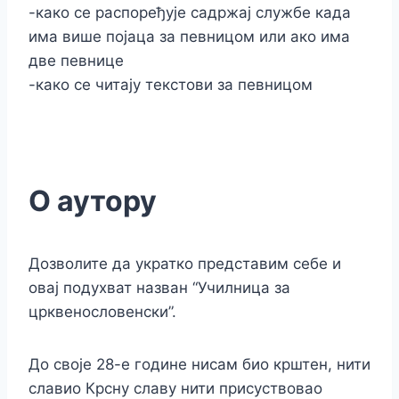
-како се распоређује садржај службе када
има више појаца за певницом или ако има
две певнице
-како се читају текстови за певницом
О аутору
Дозволите да yкратко представим себе и
овај подухват назван “Училница за
црквенословенски”.
До своје 28-е године нисам био крштен, нити
славио Крсну славу нити присуствовао