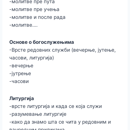
-молитве пре пута
-молитве пре учења
-молитве и после рада
-молитве….
Основе о богослужењима
-Врсте редовних служби (вечерње, јутење,
часови, литургија)
-вечерње
-јутрење
-часови
Литургија
-врсте литургија и када се која служи
-разумевање литургије
-како да знамо шта се чита у редовним и
ванредним приликама