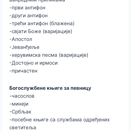
-први антифон
-други антифон
-трећи антифон (блажена)
-свјати Боже (варијације)
-Апостол
-Јеванђеље
-херувимска песма (варијације)
-Достојно и ирмоси
-причастен
Богослужбене књиге за певницу
-часослов
-минеји
-Србљак
-посебне књиге са службама одређених
светитеља