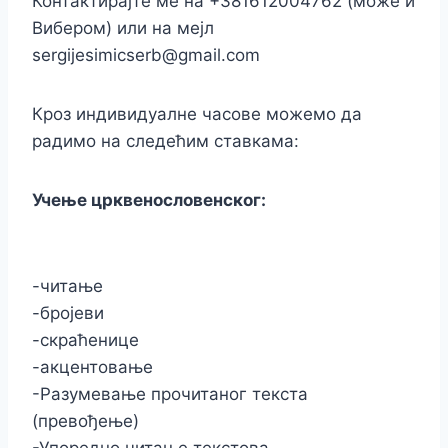
Контактирајте ме на +381612004762 (може и
Вибером) или на мејл
sergijesimicserb@gmail.com
Кроз индивидуалне часове можемо да
радимо на следећим ставкама:
Учење црквенословенског:
-читање
-бројеви
-скраћенице
-акцентовање
-Разумевање прочитаног текста
(превођење)