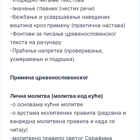
-Упоредно читање текстова
-значење главних (честих речи)
-Вежбање и усавршавање наведених
вештина кроз примену (практична настава)
-Фонтови за писање црквенословенског
текста на рачунару
-Праћење напретка (проверавање,
усмеравање и подршка)
Примена црквенословенског
Лична молитва (молитва код куће)
-о основама кућне молитве
-о врстама молитвених правила (редовна и
ванредна молитвена правила и када се
читају)
-молитвено правило светог Серафима