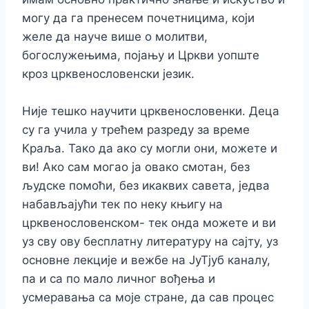
могу да га пренесем почетницима, који
желе да науче више о молитви,
богослужењима, појању и Цркви уопште
кроз црквенословенски језик.
Није тешко научити црквенословенки. Деца
су га учила у трећем разреду за време
Краља. Тако да ако су могли они, можете и
ви! Ако сам могао ја овако смотан, без
људске помоћи, без икаквих савета, једва
набављајући тек по неку књигу на
црквенословенском- тек онда можете и ви
уз сву ову бесплатну литературу на сајту, уз
основне лекције и вежбе на ЈуТјуб каналу,
па и са по мало личног вођења и
усмеравања са моје стране, да сав процес