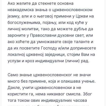
Ако желите да стекнете основна
неакадемска знања о црквенословенском
језику, али и о његовој примени у Цркви на
богослужењима, појању, или код куће у
личној молитви, тако да можете дубље да
зароните у Православни духовни свет, или
ако хоћете да умножавате своје таланте и
да их посветите Господу и/или допринесете
локалној црквеној заједници, стојим Вам на
услузи и кроз индивидуални (лични) рад.
Само знање црквенословенског не значи
много без примене, која и олакшава учење.
Дакле, учити црквенословенски а не
користити га, нема никаквог смисла. Због
тога током ових индивидуалних часова