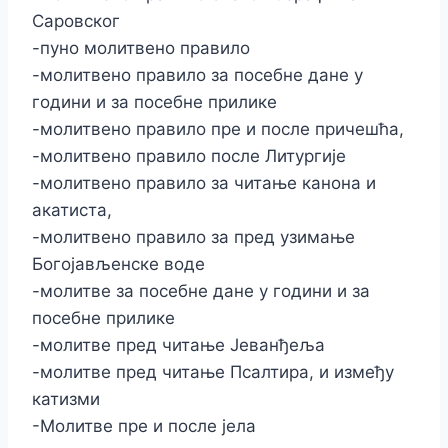
Саровског
-пуно молитвено правило
-молитвено правило за посебне дане у
години и за посебне прилике
-молитвено правило пре и после причешћа,
-молитвено правило после Литургије
-молитвено правило за читање канона и
акатиста,
-молитвено правило за пред узимање
Богојављенске воде
-молитве за посебне дане у години и за
посебне прилике
-молитве пред читање Јеванђеља
-молитве пред читање Псалтира, и између
катизми
-Молитве пре и после јела