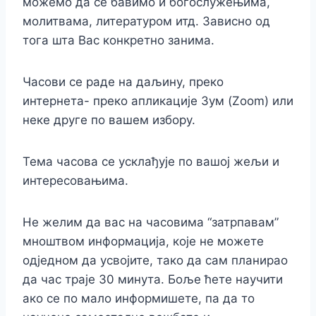
можемо да се бавимо и богослужењима,
молитвама, литературом итд. Зависно од
тога шта Вас конкретно занима.
Часови се раде на даљину, преко
интернета- преко апликације Зум (Zoom) или
неке друге по вашем избору.
Тема часова се усклађује по вашој жељи и
интересовањима.
Не желим да вас на часовима “затрпавам”
мноштвом информација, које не можете
одједном да усвојите, тако да сам планирао
да час траје 30 минута. Боље ћете научити
ако се по мало информишете, па да то