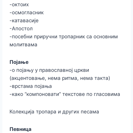
-октоих
-осмогласник
-катавасије
-Апостол
-посебни приручни тропарник са основним
молитвама
Појање
-о појању у православној цркви
(акцентовање, нема ритма, нема такта)
-врстама појања
-како “компоновати” текстове по гласовима
Колекција тропара и других песама
Певница