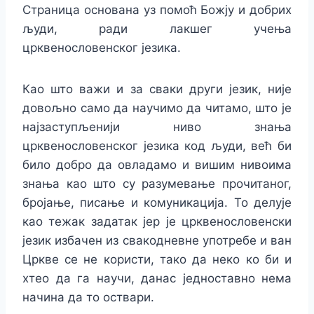
Страница основана уз помоћ Божју и добрих
људи, ради лакшег учења
црквенословенског језика.
Као што важи и за сваки други језик, није
довољно само да научимо да читамо, што је
најзаступљенији ниво знања
ц
рквенословенског језика код људи, већ би
било добро да овладамо и вишим нивоима
знања као што су разумевање прочитаног,
бројање, писање и комуникација. То делује
као тежак задатак јер је црквенословенски
језик избачен из свакодневне употребе и ван
Цркве се не користи, тако да неко ко би и
хтео да га научи, данас једноставно нема
начина да то оствари.