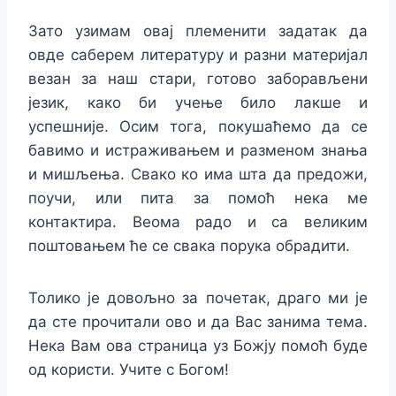
Зато
узимам
овај племенити задатак да
овде
саберем
литературу и разни материјал
везан за наш стари, готово заборављени
језик, како би учење било лакше и
успешније. Осим тога, покушаћемо да се
бавимо и истраживањем и разменом знања
и мишљења. Свако ко има шта да предожи,
поучи, или пита за помоћ нека ме
контактира. Веома радо и са великим
поштовањем ће се свака порука обрадити.
Толико је довољно за почетак, драго ми је
да сте прочитали ово и да Вас занима тема.
Нека Вам ова страница уз Божју помоћ буде
од користи. Учите с Богом!