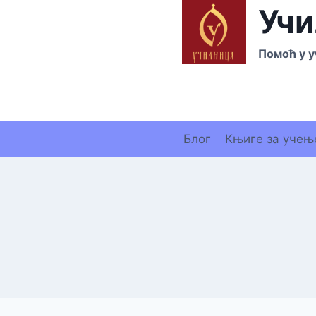
Skip
Учи
to
content
Помоћ у у
Блог
Књиге за учењ