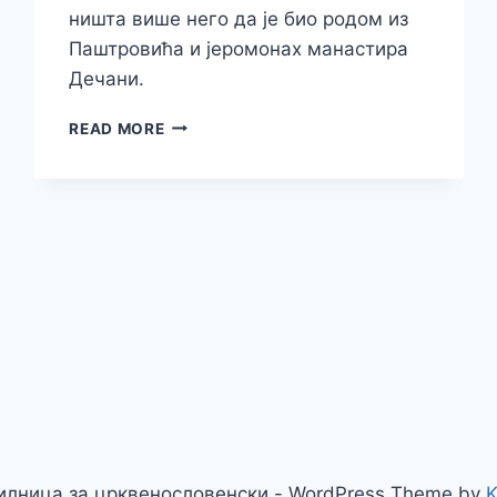
ништа више него да је био родом из
Паштровића и јеромонах манастира
Дечани.
ПРВИ
READ MORE
СРПСКИ
БУКВАР
ШТАМПАН
У
ВЕНЕЦИЈИ
1597.
ГОДИНЕ
илница за црквенословенски - WordPress Theme by
K