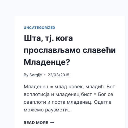
UNCATEGORIZED
Шта, тј. кога
прослављамо славећи
Младенце?
By
Sergije
22/03/2018
Младенец = млад човек, младић. Бог
воплотисја и младенец бист = Бог се
оваплоти и поста младенац. Одатле
можемо раузмети…
ШТА,
READ MORE
ТЈ.