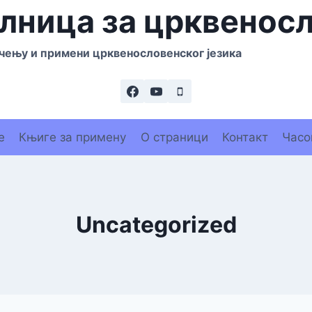
лница за црквенос
чењу и примени црквенословенског језика
е
Књиге за примену
О страници
Контакт
Часо
Uncategorized