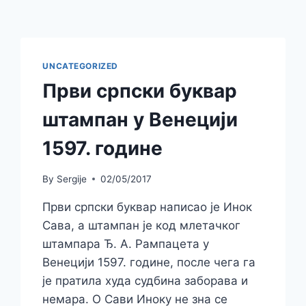
UNCATEGORIZED
Први српски буквар
штампан у Венецији
1597. године
By
Sergije
02/05/2017
Први српски буквар написао је Инок
Сава, а штампан је код млетачког
штампара Ђ. А. Рампацета у
Венецији 1597. године, после чега га
је пратила худа судбина заборава и
немара. О Сави Иноку не зна се