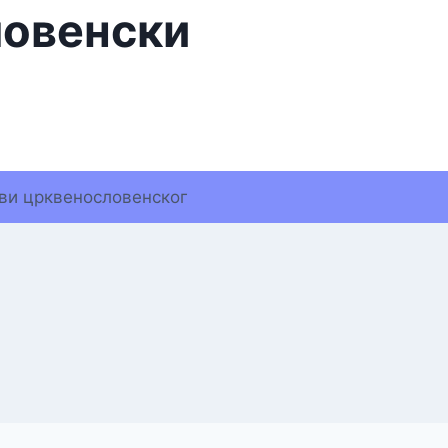
ловенски
ви црквенословенског