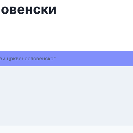
ловенски
ви црквенословенског