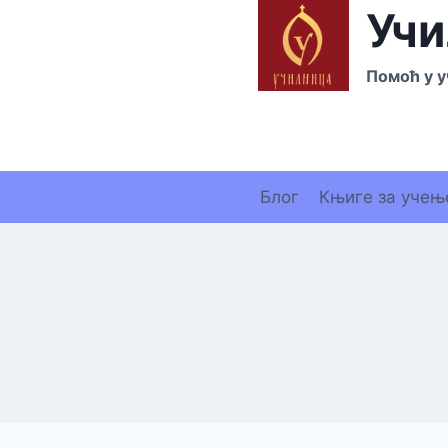
Skip
Учи
to
content
Помоћ у у
Блог
Књиге за учењ