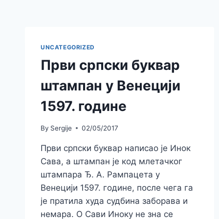
UNCATEGORIZED
Први српски буквар
штампан у Венецији
1597. године
By
Sergije
02/05/2017
Први српски буквар написао је Инок
Сава, а штампан је код млетачког
штампара Ђ. А. Рампацета у
Венецији 1597. године, после чега га
је пратила худа судбина заборава и
немара. О Сави Иноку не зна се