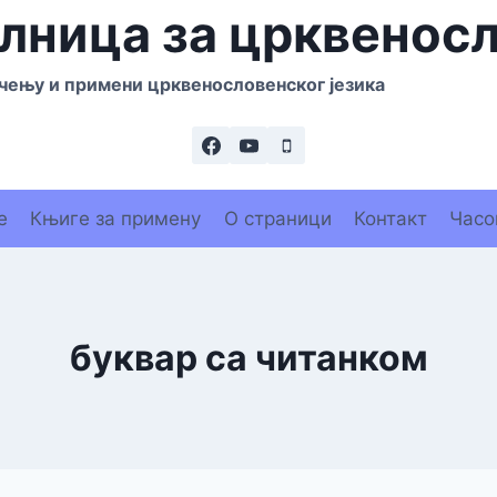
лница за црквенос
чењу и примени црквенословенског језика
е
Књиге за примену
О страници
Контакт
Часо
буквар са читанком