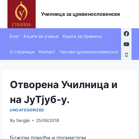
Skip
to
Училница за црквенословенски
content
Блог
Књиге за учење
Књиге за примену
О страници
Контакт
Часови црквенословенског
Отворена Училница и
на ЈуТјуб-у.
UNCATEGORIZED
By
Sergije
25/06/2018
Божјом помоћи и промислом