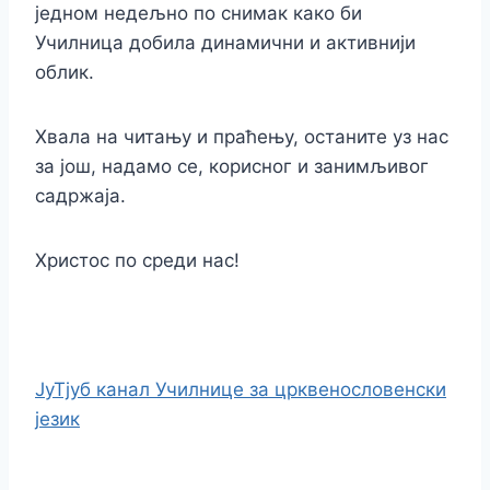
једном недељно по снимак како би
Училница добила динамични и активнији
облик.
Хвала на читању и праћењу, останите уз нас
за још, надамо се, корисног и занимљивог
садржаја.
Христос по среди нас!
ЈуТјуб канал Училнице за црквенословенски
језик