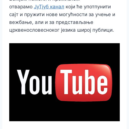
отварамо
ЈуТјуб канал
који ће употпунити
сајт и пружити нове могућности за учење и
вежбање, али и за представљање
црквенословесноког језика широј публици.