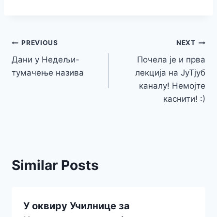
Post
PREVIOUS
NEXT
Дани у Недељи-
Почела је и прва
navigation
тумачење назива
лекција на ЈуТјуб
каналу! Немојте
каснити! :)
Similar Posts
У оквиру Училнице за