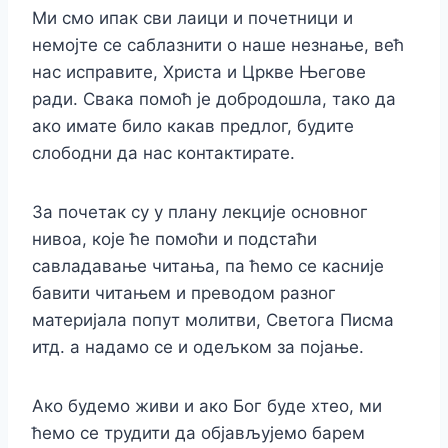
Ми смо ипак сви лаици и почетници и
немојте се саблазнити о наше незнање, већ
нас исправите, Христа и Цркве Његове
ради. Свака помоћ је добродошла, тако да
ако имате било какав предлог, будите
слободни да нас контактирате.
За почетак су у плану лекције основног
нивоа, које ће помоћи и подстаћи
савладавање читања, па ћемо се касније
бавити читањем и преводом разног
материјала попут молитви, Светога Писма
итд. а надамо се и одељком за појање.
Ако будемо живи и ако Бог буде хтео, ми
ћемо се трудити да објављујемо барем