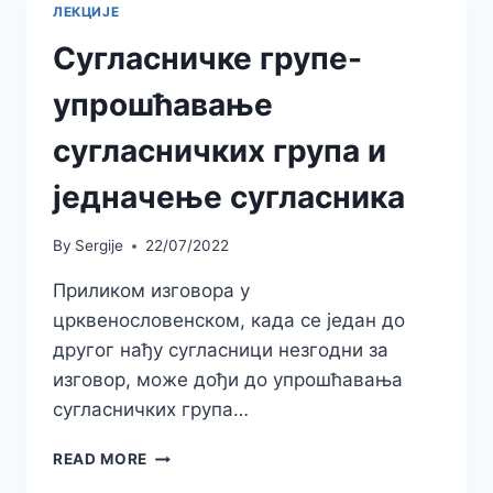
ЛЕКЦИЈЕ
Сугласничке групе-
упрошћавање
сугласничких група и
једначење сугласника
By
Sergije
22/07/2022
Приликом изговора у
црквенословенском, када се један до
другог нађу сугласници незгодни за
изговор, може дођи до упрошћавања
сугласничких група…
СУГЛАСНИЧКЕ
READ MORE
ГРУПЕ-