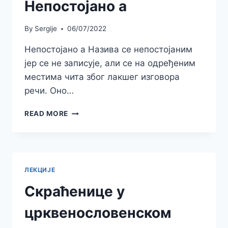
Непостојано а
By
Sergije
06/07/2022
Непостојано а Назива се непостојаним
јер се не записује, али се на одређеним
местима чита због лакшег изговора
речи. Оно…
НЕПОСТОЈАНО
READ MORE
А
ЛЕКЦИЈЕ
Скраћенице у
црквенословенском