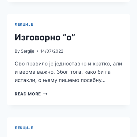
УПРОШЋАВАЊЕ
СУГЛАСНИЧКИХ
ГРУПА
И
ЛЕКЦИЈЕ
ЈЕДНАЧЕЊЕ
СУГЛАСНИКА
Изговорно “о”
By
Sergije
14/07/2022
Ово правило је једноставно и кратко, али
и веома важно. Због тога, како би га
истакли, о њему пишемо посебну…
ИЗГОВОРНО
READ MORE
“О”
ЛЕКЦИЈЕ