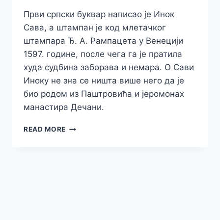
Први српски буквар написао је Инок
Сава, а штампан је код млетачког
штампара Ђ. А. Рампацета у Венецији
1597. године, после чега га је пратила
худа судбина заборава и немара. О Сави
Иноку не зна се ништа више него да је
био родом из Паштровића и јеромонах
манастира Дечани.
ПРВИ
READ MORE
СРПСКИ
БУКВАР
ШТАМПАН
У
ВЕНЕЦИЈИ
1597.
ГОДИНЕ