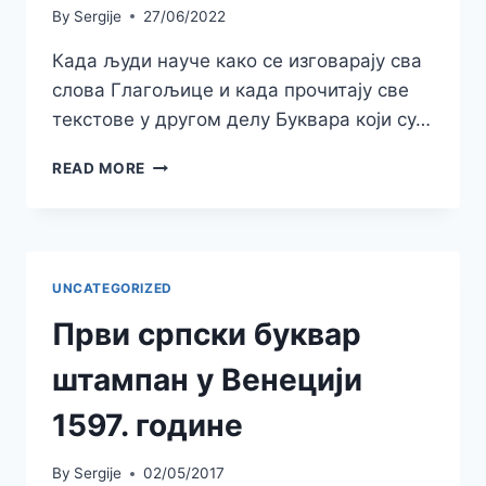
By
Sergije
27/06/2022
Када људи науче како се изговарају сва
слова Глагољице и када прочитају све
текстове у другом делу Буквара који су…
СКРАЋЕНИЦЕ
READ MORE
У
ЦРКВЕНОСЛОВЕНСКОМ
UNCATEGORIZED
Први српски буквар
штампан у Венецији
1597. године
By
Sergije
02/05/2017